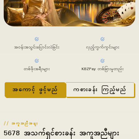
အဝန်းအသွင်းပြောင်းလဲခြင်း
လှည့်ကွက်ကွင်းများ
တစ်ဖိုးအရီးများ
KBZPay တစ်ခြားမှုတည်း
အကောင့် ဖွင့်မည်
ကစားခန်း ကြည့်မည်
အကူအညီအနျး
5678 အသက်ရှင်စားခန်း အကူအညီများ