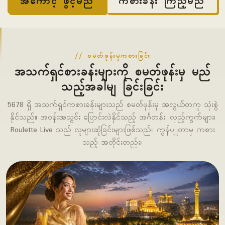
အကောင့် ဖွင့်မည်
ကစားခန်း ကြည့်မည်
စမတ်ဖုန်းမှကစားခြင်း
အသက်ရှင်စားခန်းများကို စမတ်ဖုန်းမှ မည်
သည့်အခါမျ ခြင်းခြင်း
5678 ရှိ အသက်ရှင်ကစားခန်းများသည် စမတ်ဖုန်းမှ အလွယ်တကူ သုံးစွဲ
နိုင်သည်။ အဝန်းအသွင်း ပြောင်းလဲနိုင်သည့် အင်္ဂတန်း၊ လှည့်ကွက်များ၊
Roulette Live သည် လူများဆုံခြင်းများဖြစ်သည်။ ကွန်ပျူတာမှ ကစား
သည့် အတိုင်းတည်း။