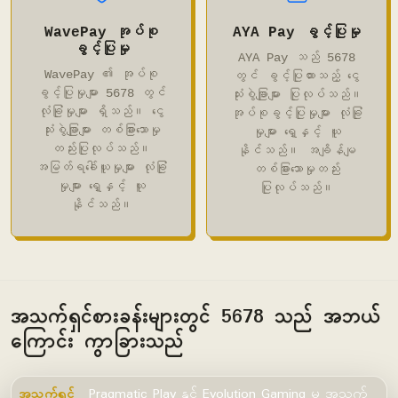
WavePay အုပ်စု
AYA Pay ခွင့်ပြုမှု
ခွင့်ပြုမှု
AYA Pay သည် 5678
WavePay ၏ အုပ်စု
တွင် ခွင့်ပြုထားသည့် ငွေ
ခွင့်ပြုမှုများ 5678 တွင်
သုံးစွဲချြာများ ပြုလုပ်သည်။
လုံခြုံမှုများ ရှိသည်။ ငွေ
အုပ်စုခွင့်ပြုမှုများ လုံခြုံ
သုံးစွဲချြာများ တစ်ခြားသောမှု
မှုများ ရှေ့နှင့် ယူ
တည်းပြုလုပ်သည်။
နိုင်သည်။ အချိန်မျ
အမြတ်ရခေါ်ယူမှုများ လုံခြုံ
တစ်ခြားသောမှုတည်း
မှုများ ရှေ့နှင့် ယူ
ပြုလုပ်သည်။
နိုင်သည်။
အသက်ရှင်စားခန်းများတွင် 5678 သည် အဘယ်
ကြောင်း ကွာခြားသည်
အသက်ရှင်
Pragmatic Play နှင့် Evolution Gaming မှ အသက်