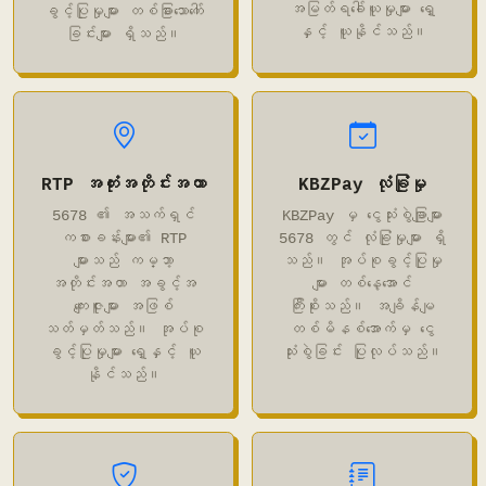
အမြတ်ရခေါ်ယူမှုများ ရှေ့
ခွင့်ပြုမှုများ တစ်ခြားသောကေါ်
နှင့် ယူနိုင်သည်။
ခြင်းများ ရှိသည်။
RTP အတုံးအတိုင်းအတာ
KBZPay လုံခြုံမှု
5678 ၏ အသက်ရှင်
KBZPay မှ ငွေသုံးစွဲချြာများ
ကစားခန်းများ၏ RTP
5678 တွင် လုံခြုံမှုများ ရှိ
များသည် ကမ္ဘာ့
သည်။ အုပ်စုခွင့်ပြုမှု
အတိုင်းအတာ အခွင့်အ
များ တစ်နေ့အောင်
ကျေးဇူးများ အဖြစ်
ကြီးစိုးသည်။ အချိန်မျ
သတ်မှတ်သည်။ အုပ်စု
တစ်မိနစ်အောက်မှ ငွေ
ခွင့်ပြုမှုများ ရှေ့နှင့် ယူ
သုံးစွဲခြင်း ပြုလုပ်သည်။
နိုင်သည်။