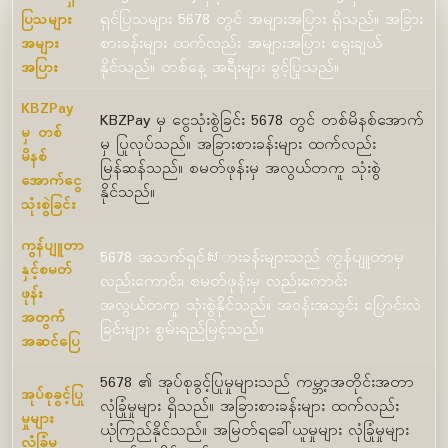
ပြသများ
ရှင်ပြသများ 5678 တွင် အများအပြား ရှိသည်။ အခြား
အများ
စားခန်းများ ထက်လည်း အများအပြား ရွေးချယ်
အပြား
နိုင်သည်။ တစ်နေ့ အရီးများ ခွင့်ပြုသည်။
KBZPay
KBZPay မှ ငွေသုံးစွဲခြင်း 5678 တွင် တစ်မိနစ်အောက်
မှ တစ်
မှ ပြုလုပ်သည်။ အခြားစားခန်းများ ထက်လည်း
မိနစ်
မြန်ဆန်သည်။ စမတ်ဖုန်းမှ အလွယ်တကူ သုံးစွဲ
အောက်ငွေ
နိုင်သည်။
သုံးစွဲခြင်း
ကွန်ပျူတာ
5678 အသက်ရှင်សားခန်းများသည် ကွန်ပျူတာမှ
နှင့်စမတ်
လည်းကောင်း၊ စမတ်ဖုန်းမှ လည်းကောင်း
ဖုန်း
အလွယ်တကူ သုံးစွဲနိုင်သည်။ အဝန်းအသွင်း ပြောင်းလဲ
အတွက်
ခြင်းများ စွမ်းရည်မြင့်သည်။
အဆင်ပြေ
5678 ၏ အုပ်စုခွင့်ပြုမှုများသည် ကမ္ဘာ့အတိုင်းအတာ
အုပ်စုခွင့်ပြု
လုံခြုံမှုများ ရှိသည်။ အခြားစားခန်းများ ထက်လည်း
မှုများ
ယုံကြည်နိုင်သည်။ အမြတ်ရခေါ်ယူမှုများ လုံခြုံမှုများ
လုံခြုံမှု