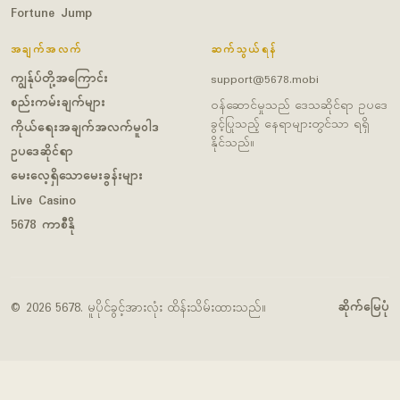
Fortune Jump
အချက်အလက်
ဆက်သွယ်ရန်
ကျွန်ုပ်တို့အကြောင်း
support@5678.mobi
စည်းကမ်းချက်များ
ဝန်ဆောင်မှုသည် ဒေသဆိုင်ရာ ဥပဒေ
ခွင့်ပြုသည့် နေရာများတွင်သာ ရရှိ
ကိုယ်ရေးအချက်အလက်မူဝါဒ
နိုင်သည်။
ဥပဒေဆိုင်ရာ
မေးလေ့ရှိသောမေးခွန်းများ
Live Casino
5678 ကာစီနို
ဆိုက်မြေပုံ
© 2026 5678. မူပိုင်ခွင့်အားလုံး ထိန်းသိမ်းထားသည်။