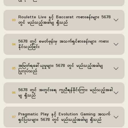
Roulette Live နှင့် Baccarat ကစားခန်းများ 5678
03
တွင် မည်သည့်အခါမျ ရှိသည်
5678 တွင် စမတ်ဖုန်းမှ အသက်ရှင်စားခန်းများ ကစား
04
နိုင်သည်ခြင်း
အမြတ်ရခေါ်ယူမှုများ 5678 တွင် မည်သည့်အခါမျ
05
ပြုလုပ်သည်
5678 တွင် အတွင်းရေ ကူညီရန်ခိုင်းကြား မည်သည့်အခါ
06
မျ ရှိသည်
Pragmatic Play နှင့် Evolution Gaming အသက်
07
ရှင်ပြသများ 5678 တွင် မည်သည့်အခါမျ ရှိသည်