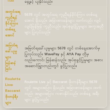
ရှေ့နှင့် ယူနိုင်သည်။
အတွင်းရေ
5678 တွင် အတွင်းရေ ကူညီရန်ခိုင်းကြား တစ်နေ့
ကူညီရန်
အောင် ရှိသည်။ အခြားစားခန်းများ ထက်လည်း လျင်
ခိုင်းကြား
လျင်မြန်မြန် ကူညီသည်။ အုပ်စုခွင့်ပြုမှုများ အကူအညီ
တစ်နေ့
များ ပြုလုပ်သည်။
အောင်
အမြတ်ရ
အမြတ်ရခေါ်ယူမှုများ 5678 တွင် တစ်နေ့အောက်မှ
ခေါ်ယူမှု
ပြုလုပ်သည်။ WavePay နှင့် AYA Pay တို့မှ
များ
လည်းကောင်း မြန်ဆန်သည်။ အုပ်စုခွင့်ပြုမှုများ အစား
မြန်ဆန်
အဆောင်ချြာတည်းတွင် ခွင့်ပြုသည်။
ခြင်း
Roulette
Roulette Live နှင့် Baccarat ဖိုးတန်ရီးများ 5678
Live၊
တွင် အများအပြား ရှိသည်။ အခြားစားခန်းများ ထက်
Baccarat
လည်း အများအပြား ကစားနိုင်သည်။ တစ်နေ့ အရီး
ဖိုးတန်ရီး
များ ခွင့်ပြုသည်။
များ