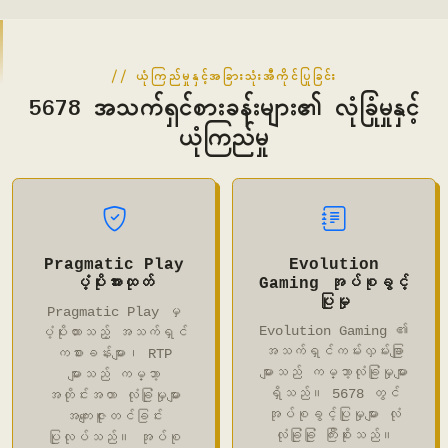
ယုံကြည်မှုနှင့်အခြားသုံးအီကိုင်ပြုခြင်း
5678 အသက်ရှင်စားခန်းများ၏ လုံခြုံမှုနှင့်
ယုံကြည်မှု
Pragmatic Play
Evolution
ပံ့ပိုးအားထုတ်
Gaming အုပ်စုခွင့်
ပြုမှု
Pragmatic Play မှ
Evolution Gaming ၏
ပံ့ပိုးထားသည့် အသက်ရှင်
အသက်ရှင်ကမ်းလှမ်းချြာ
ကစားခန်းများ၊ RTP
များသည် ကမ္ဘာ့လုံခြုံမှုများ
များသည် ကမ္ဘာ့
ရှိသည်။ 5678 တွင်
အတိုင်းအတာ လုံခြုံမှုများ
အုပ်စုခွင့်ပြုမှုများ လုံ
အကျေးဇူးတင်ခြင်း
လုံခြုံခြုံ ကြီးစိုးသည်။
ပြုလုပ်သည်။ အုပ်စု