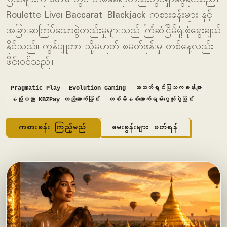
Roulette Live၊ Baccarat၊ Blackjack ကစားခန်းများ နှင့်
အခြားဆကြပ်သောစွဲတည်းမှုများသည် ကြံဆံငြိမ်ရူံးစုံရွေးချယ်
နိုင်သည်။ ကွန်ပျူတာ သို့မဟုတ် စမတ်ဖုန်းမှ တစ်နေ့လည်း
ဖိုင်းဝင်သည်။
Pragmatic Play
Evolution Gaming
အသက်ရှင်ပြသကခန်းများ
နည်းပညာ KBZPay တည်ဆောက်ခြင်း
တစ်မိနစ်အောက်ရမ်းငွေသုံးစွဲခြင်း
ကစားခန်း ကြည့်မည်
မေးခွန်းများ ဖတ်ရန်