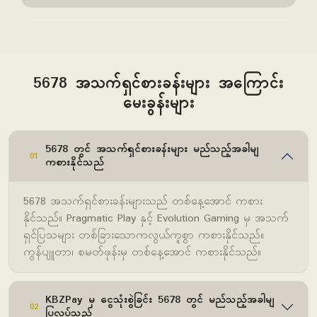
5678 အသက်ရှင်စားခန်းများ အကြောင်း
မေးခွန်းများ
5678 တွင် အသက်ရှင်စားခန်းများ မည်သည့်အခါမျ
01
ကစားနိုင်သည်
5678 အသက်ရှင်စားခန်းများသည် တစ်နေ့အောင် ကစား
နိုင်သည်။ Pragmatic Play နှင့် Evolution Gaming မှ အသက်
ရှင်ပြသများ တစ်ခြားသောကလွယ်ကူစွာ ကစားနိုင်သည်။
ကွန်ပျူတာ၊ စမတ်ဖုန်းမှ တစ်နေ့အောင် ကစားနိုင်သည်။
KBZPay မှ ငွေသုံးစွဲခြင်း 5678 တွင် မည်သည့်အခါမျ
02
ပြုလုပ်သည်