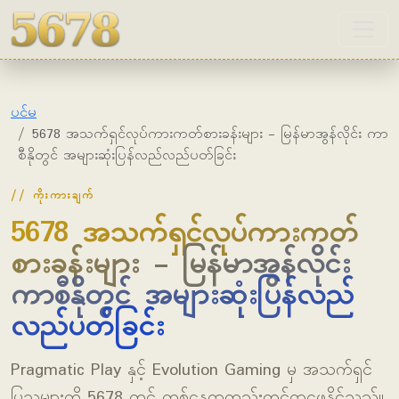
5678
ပင်မ
5678 အသက်ရှင်လုပ်ကားကတ်စားခန်းများ - မြန်မာအွန်လိုင်း ကာ
စီနိုတွင် အများဆုံးပြန်လည်လည်ပတ်ခြင်း
ကိုးကားချက်
5678 အသက်ရှင်လုပ်ကားကတ်
စားခန်းများ - မြန်မာအွန်လိုင်း
ကာစီနိုတွင် အများဆုံးပြန်လည်
လည်ပတ်ခြင်း
Pragmatic Play နှင့် Evolution Gaming မှ အသက်ရှင်
ပြသများကို 5678 တွင် တစ်နေရာတည်းတွင်ရှာဖွေနိုင်သည်။