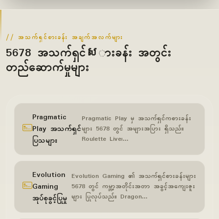
အသက်ရှင်စားခန်း အချက်အလက်များ
5678 အသက်ရှင်សားခန်း အတွင်း
တည်ဆောက်မှုများ
Pragmatic
Pragmatic Play မှ အသက်ရှင်ကစားခန်း
Play အသက်ရှင်
များ 5678 တွင် အများအပြား ရှိသည်။
Roulette Live၊…
ပြသများ
Evolution
Evolution Gaming ၏ အသက်ရှင်စားခန်းများ
Gaming
5678 တွင် ကမ္ဘာ့အတိုင်းအတာ အခွင့်အကျေးဇူး
များ ပြုလုပ်သည်။ Dragon…
အုပ်စုခွင့်ပြုမှု