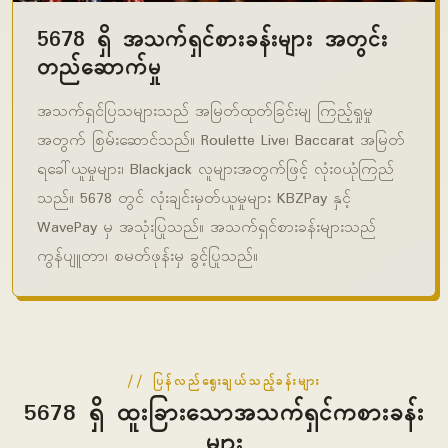
5678 ရှိ အသက်ရှင်စားခန်းများ အတွင်း
တည်ဆောက်မှု
အသက်ရှင်ပြသများသည် အမြတ်ထုတ်ခြင်းမျ ကြည့်ရှုမှု
အတွက် စြမ်းဆောင်သည်။ Roulette Live၊ Baccarat အမြတ်
ရခေါ်ယူမှုများ၊ Blackjack လူများအတွက်ဖြင့် လုံးဝယုံကြည်
သည်။ 5678 တွင် လုံးချင်းမှတ်ယူမှုများ KBZPay နှင့်
WavePay မှ အသုံးပြုသည်။ အသက်ရှင်စားခန်းများသည်
ကွန်ပျူတာ၊ စမတ်ဖုန်းမှ ခွင့်ပြုသည်။
ပြန်လည်ရွေးချယ်သည့်ခန်းများ
5678 ရှိ ထူးခြားသောအသက်ရှင်ကစားခန်း
များ