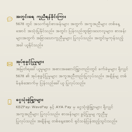
အတွင်းရေ ကူညီရန်ခိုင်းကြား
5678 တွင် အသက်ရှင်စားခန်းများ အတွက် အကူအညီများ တစ်နေ့
အောင် အသုံးပြုနိုင်သည်။ အတွင်း ပြန်လည်ထူးခြားသောလူများ၊ စားခန်း
များအတွက် အခြားသောကူညီမှုများ ပြုလုပ်သည်။ အတွင်းမှုကုန်သည့်
အခါ ယူနိုင်သည်။
အုပ်စုခွင့်ပြုမှုများ
အမြတ်ရခေါ်ယူမှုများ၊ အစားအဆောင်ချြာတည်းတွင် ခက်ခဲမှုများ ရှိလျှင်
5678 ၏ အုပ်စုခွင့်ပြုမှုများ အကူအညီတည်းပြုလုပ်သည်။ အချိန်မျ တစ်
မိနစ်အောက်မှ ပြန်လည်ခေါ်ယူ ပြုလုပ်သည်။
ငွေသုံးစွဲချြာများ
KBZPay၊ WavePay နှင့် AYA Pay မှ ငွေသုံးစွဲချြာများ ရှိလျှင်
အကူအညီများ ပြုလုပ်သည်။ စားခန်းများ ခွင့်ပြုမှုမျ ကူညီမှု
ပြုလုပ်သည်။ အချိန်မျ တစ်နေ့အောင် ရှင်သန်ပြန်ထည့်သွင်းသည်။