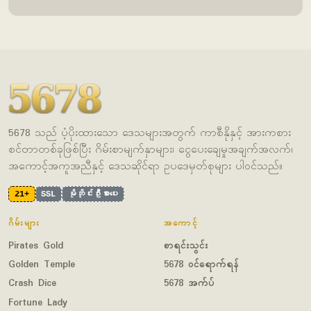
5678 သည် ပံ့ပိုးထားသော ဒေသများအတွက် ကာစီနိုနှင့် အားကစား
စင်တာတစ်ခုဖြစ်ပြီး ဂိမ်းစာမျက်နှာများ၊ ငွေပေးချေမှုအချက်အလက်၊
အကောင့်အကူအညီနှင့် ဒေသဆိုင်ရာ ဥပဒေမှတ်စုများ ပါဝင်သည်။
21+
SSL
မိုဘိုင်းဦးစားပေး
ဂိမ်းများ
အကောင့်
Pirates Gold
စာရင်းသွင်း
Golden Temple
5678 ဝင်ရောက်ရန်
Crash Dice
5678 အက်ပ်
Fortune Lady