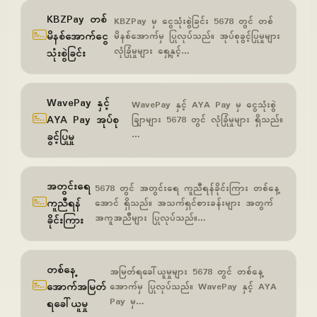
KBZPay တစ်
KBZPay မှ ငွေသုံးစွဲခြင်း 5678 တွင် တစ်
မိနစ်အောက်ငွေ
မိနစ်အောက်မှ ပြုလုပ်သည်။ အုပ်စုခွင့်ပြုမှုများ
လုံခြုံမှုများ ရှေ့နှင့်…
သုံးစွဲခြင်း
WavePay နှင့်
WavePay နှင့် AYA Pay မှ ငွေသုံးစွဲ
AYA Pay အုပ်စု
ချြာများ 5678 တွင် လုံခြုံမှုများ ရှိသည်။
…
ခွင့်ပြုမှု
အတွင်းရေ
5678 တွင် အတွင်းရေ ကူညီရန်ခိုင်းကြား တစ်နေ့
ကူညီရန်
အောင် ရှိသည်။ အသက်ရှင်စားခန်းများ အတွက်
အကူအညီများ ပြုလုပ်သည်။…
ခိုင်းကြား
တစ်နေ့
အမြတ်ရခေါ်ယူမှုများ 5678 တွင် တစ်နေ့
အောက်အမြတ်
အောက်မှ ပြုလုပ်သည်။ WavePay နှင့် AYA
Pay မှ…
ရခေါ်ယူမှု