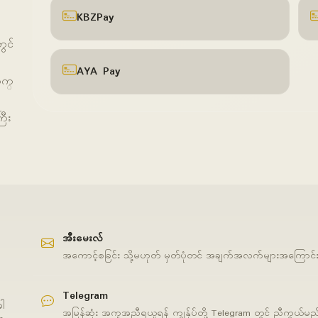
KBZPay
ွင်
AYA Pay
စက္
ြီး
အီးမေးလ်
အကောင့်စခြင်း သို့မဟုတ် မှတ်ပုံတင် အချက်အလက်များအကြောင်း 
Telegram
ါ
အမြန်ဆုံး အကူအညီရယူရန် ကျွန်ုပ်တို့ Telegram တွင် ညီကွယ်မည်။