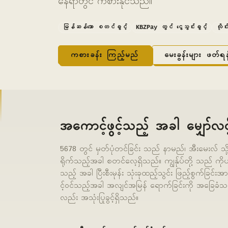
နေရာတွင် ကစားနိုင်သည်။
မြန်ဆန်သော စတင်ခွင့်
KBZPay တွင် ငွေသွင်းခွင့်
လိုင
ကစားခန်း ကြည့်မည်
မေးခွန်းများ ဖတ်ရန
အကောင့်ဖွင့်သည့် အခါ မျှော်လင့
5678 တွင် မှတ်ပုံတင်ခြင်း သည် နာမည်၊ အီးမေးလ် သိ
ရိုက်သည့်အခါ စတင်လေ့ရှိသည်။ ကျွန်ုပ်တို့ သည်
သည့် အခါ ပြီးစီးမုန်း သုံးခုထည့်သွင်း ဖြည့်စွက်ခ
င့်ဝင်သည့်အခါ အလျင်အမြန် ရောက်ခြင်းကို အခြေခံသည့
လည်း အသုံးပြုခွင့်ရှိသည်။