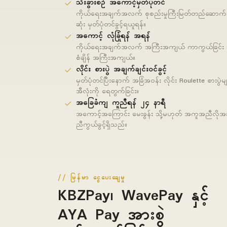
သီးခွားစဉ် အကောင့်မှတ်ပုံတင်
ကိုယ်ရေးအချက်အလက် စုစည်းမှုကြီးမြတ်တည်ဆောက်မှ
ဆုံး မှတ်ပုံတင်ခွင့်ရယူရန်။
အကောင့် လုံခြုံရန် အရန်
ကိုယ်ရေးအချက်အလက် အကြီးအကျယ် ကာကွယ်ခြင်း သို့မဟ
စံချိန် အကြီးအကျယ်။
လိုင်း စားပွဲ အချက်ချင်းဝင်ခွင့်
မှတ်ပုံတင်ပြီးနောက် အခြံအဝန်း လိုင်း Roulette စားပွဲ
အီလုံးကို ရေတွက်ခြင်း။
အခြေခံကျ ကူညီရန် ၂၄ နာရီ
အကောင့်အကြောင်း မေးခွန်း သို့မဟုတ် အကူအညီလိုအခါ
ညီကွယ်ခွင့်ရှိသည်။
မြန်မာ ငွေပေးချေမှု
KBZPay၊ WavePay နှင့်
AYA Pay အားစွဲ