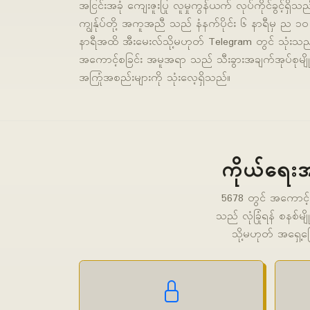
အငြင်းအခုံ ကျေးဇူးပြု လူမှုကွန်ယက် လုပ်ကိုင်ခွင့်ရှိသည
ကျွန်ုပ်တို့ အကူအညီ သည် နံနက်ပိုင်း ၆ နာရီမှ ည ၁၀
နာရီအထိ အီးမေးလ်သို့မဟုတ် Telegram တွင် သုံးသည
အကောင့်စခြင်း အမူအရာ သည် သီးခွားအချက်အုပ်စုမျိုး
အကြုံအစည်းများကို သုံးလေ့ရှိသည်။
ကိုယ်ရေးအ
5678 တွင် အကောင့်
သည် လုံခြုံရန် စနစ်မ
သို့မဟုတ် အရှေ့မ