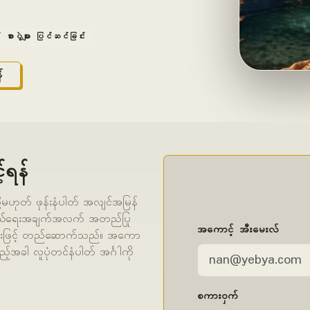
်း စားပွဲများ ပြင်ဆင်ခြင်း
်
်ရန်
ု့မဟုတ် ဖုန်းနံပါတ် အလျင်အမြန်
 ကိုယ်ရေးအချက်အလက် အတည်ပြု
အကောင့် အီးမေးလ်
ြင်းအားဖြင့် တည်ဆောက်သည်။ အကော
်အခါ လူပုံတင်နံပါတ် အင်္ဂါကို
စကားဝှက်