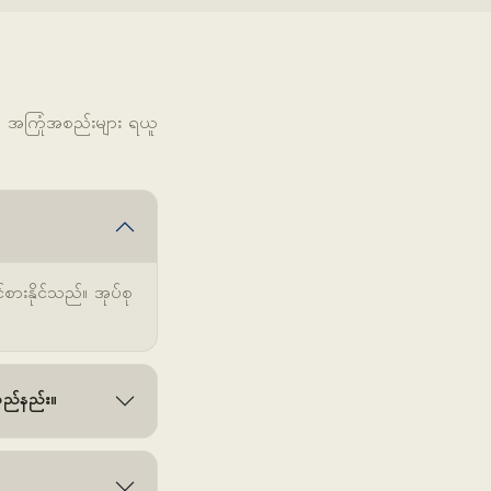
ီ အကြုံအစည်းများ ရယူ
စားနိုင်သည်။ အုပ်စု
သည်နည်း။