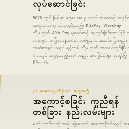
လုပ်ဆောင်ခြင်း
5678 တွင် မြန်မာ ငွေပေးချေမှု သည် အကောင့် အဖွင့်တ
အလွယ်တကူ သုံးလေ့ရှိသည်။ KBZPay၊ WavePay
သို့မဟုတ် AYA Pay မှတစ်ဆင့် ငွေသွင်းခြင်းအားဖြင့် 
ကန်ချင်း အခြံအဝန်းဝင်စားလူမျိုးချင်း အဆင်ပြေသည်။
အထုံးအခွင်း သည် ရန်ကုန် သို့မဟုတ် အလယ်တွင်းမြို့က
များတွင် အဖွင့်သည့်အခါ လည်း အခြေခံစံချိန် အသုံးပြု
နိုင်သည်။
အကောင့်မှတ်ပုံတင် အကူအညီ
အကောင့်စခြင်း ကူညီရန်
တစ်ခြား နည်းလမ်းများ
မှတ်ပုံတင်သည့် အခါ သို့မဟုတ် အကောင့်ဝင်သည့် အခ