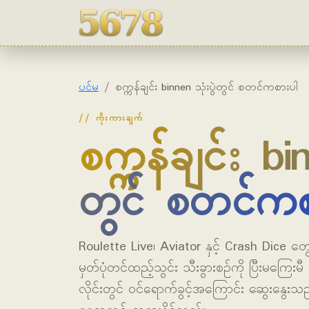
5678
ပင်မ
စက္ကန်ချင်း binnen သုံးပွဲတွင် စတင်ကစားပါ
ကိုးကားချက်
စက္ကန်ချင်း bin
တွင် စတင်ကစ
Roulette Live၊ Aviator နှင့် Crash Dice တွေက
မှတ်ပုံတင်ထည့်သွင်း သီးခွားစဉ်ကို ပြီးမကြေးမီ 
လိုင်းတွင် ဝင်ရောက်ခွင့်အကြောင်း ဆွေးနွေးသ