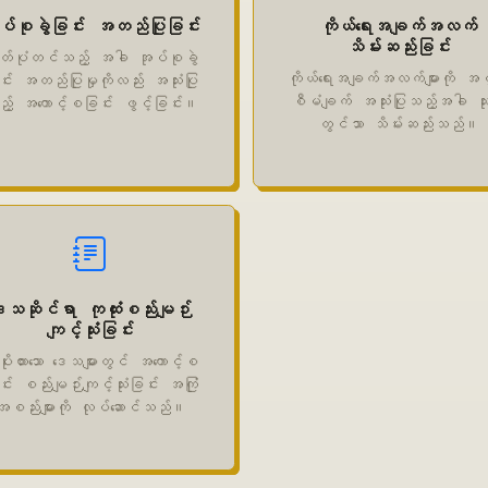
ပ်စုခွဲခြင်း အတည်ပြုခြင်း
ကိုယ်ရေးအချက်အလက်
သိမ်းဆည်းခြင်း
တ်ပုံတင်သည့် အခါ အုပ်စုခွဲ
ကိုယ်ရေးအချက်အလက်များကို အင်
င်း အတည်ပြုမှုကိုလည်း အသုံးပြု
စီမံချက် အသုံးပြုသည့်အခါ သုံး
့် အကောင့်စခြင်း ဖွင့်ခြင်း။
တွင်သာ သိမ်းဆည်းသည်။
ေသဆိုင်ရာ ကုထုံးစည်းမျဉ်း
ကျင့်သုံးခြင်း
့ပိုးထားသော ဒေသများတွင် အကောင့်စ
င်း စည်းမျဉ်းကျင့်သုံးခြင်း အကြုံ
အစည်းများကို လုပ်ဆောင်သည်။