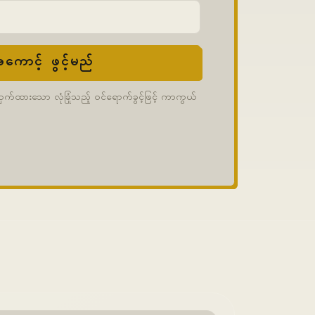
ကောင့် ဖွင့်မည်
်ထားသော လုံခြုံသည့် ဝင်ရောက်ခွင့်ဖြင့် ကာကွယ်