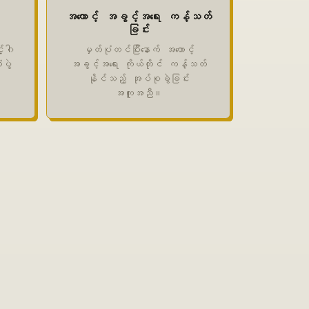
အကောင့် အခွင့်အရေး ကန့်သတ်
ခြင်း
္ဂါ
မှတ်ပုံတင်ပြီးနောက် အကောင့်
ပွဲ
အခွင့်အရေး ကိုယ်တိုင် ကန့်သတ်
နိုင်သည့် အုပ်စုခွဲခြင်း
အကူအညီ။