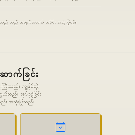
်သည့် သည့် အချက်အလက် အပိုင်း အသုံးပြုရန်။
ဆောက်ခြင်း
းသည်။ ကျွန်ုပ်တို့
ယ်သည်။ အုပ်စုခွဲခြင်း
လည်း အသုံးပြုသည်။