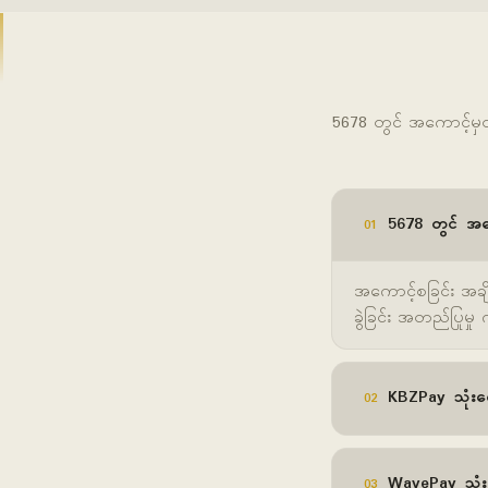
5678 တွင် အကောင့်မှ
5678 တွင် အကေ
01
အကောင့်စခြင်း အချိ
ခွဲခြင်း အတည်ပြုမှ
KBZPay သုံးတွ
02
WavePay သုံး
03