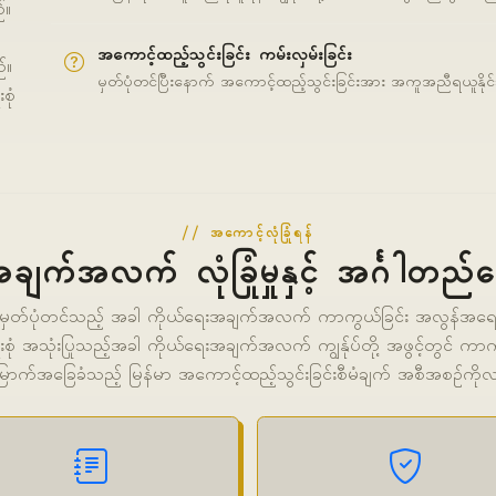
်။
အကောင့်ထည့်သွင်းခြင်း ကမ်းလှမ်းခြင်း
်။
မှတ်ပုံတင်ပြီးနောက် အကောင့်ထည့်သွင်းခြင်းအား အကူအညီရယူနိုင
စုံ
အကောင့်လုံခြုံရန်
ချက်အလက် လုံခြုံမှုနှင့် အင်္ဂါတည်
မှတ်ပုံတင်သည့် အခါ ကိုယ်ရေးအချက်အလက် ကာကွယ်ခြင်း အလွန်အရေးကြီ
ျိုးစုံ အသုံးပြုသည့်အခါ ကိုယ်ရေးအချက်အလက် ကျွန်ုပ်တို့ အဖွင့်တွင် ကာကွ
ြောက်အခြေခံသည့် မြန်မာ အကောင့်ထည့်သွင်းခြင်းစီမံချက် အစီအစဥ်ကို