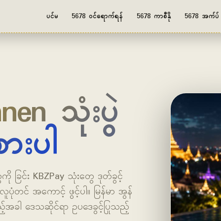
ပင်မ
5678 ဝင်ရောက်ရန်
5678 ကာစီနို
5678 အက်ပ်
nen သုံးပွဲ
ားပါ
ို ခြင်း KBZPay သုံးတွေ ဒုတ်ခွင့်
လူပုံတင် အကောင့် ဖွင့်ပါ။ မြန်မာ အွန်
ည့်အခါ ဒေသဆိုင်ရာ ဥပဒေခွင့်ပြုသည့်