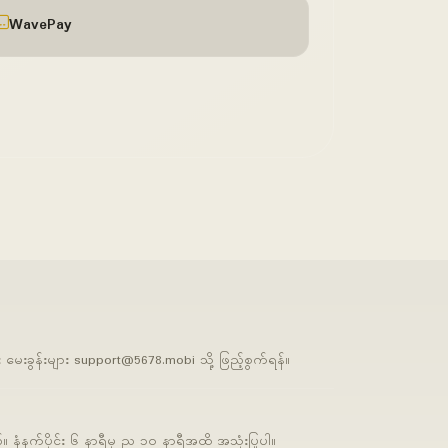
WavePay
မေးခွန်းများ
support@5678.mobi
သို့ ဖြည့်စွက်ရန်။
 နံနက်ပိုင်း ၆ နာရီမှ ည ၁၀ နာရီအထိ အသုံးပြုပါ။