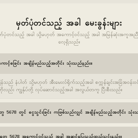
မှတ်ပုံတင်သည့် အခါ မေးခွန်းများ
တ်ပုံတင်သည့် အခါ သို့မဟုတ် အကောင့်ဝင်သည့် အခါ အမြန်ဆုံးအကူအည
လေ့ရှိသည်။
ာင့်စခြင်း အချိန်မည်သည့်အတိုင်း သုံးသည်နည်း။
န်သည် နံပါတ် သို့မဟုတ် အီးမေးလ်ရိုက်သည့်အခါ စက္ကန်ချင်းအခြံအဝန်းဝင်
ု ကိုလည်း ကျွန်ုပ်တို့ လုပ်ဆောင်သည့်အခါ အလွယ်တကူ ပြီးစီးသည်။
ေ 5678 တွင် ငွေသွင်းခြင်း ကဖြစ်သည်လျှင် အချိန်မည်သည့်အတိုင်း သုံး
တွေ 5678 အကောင့်ဝင်သည့် အခါ အဆင်ပြေသည်ထည့်သွင်းနည်း။