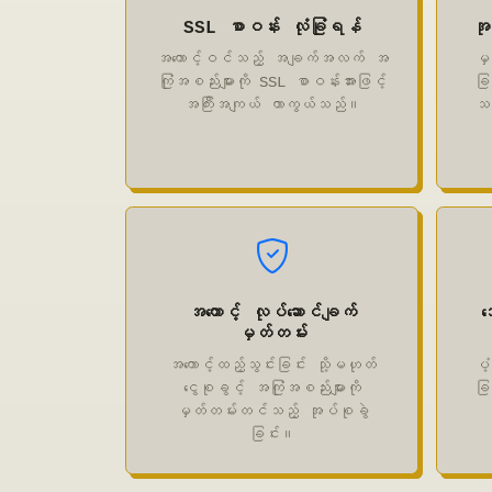
SSL စာဝန်း လုံခြုံရန်
အု
အကောင့်ဝင်သည့် အချက်အလက် အ
မှ
ကြုံအစည်းများကို SSL စာဝန်းအားဖြင့်
ခြ
အကြီးအကျယ် ကာကွယ်သည်။
သည
အကောင့် လုပ်ဆောင်ချက်
ဒ
မှတ်တမ်း
အကောင့်ထည့်သွင်းခြင်း သို့မဟုတ်
ပံ
ငွေစုခွင့် အကြုံအစည်းများကို
ခြ
မှတ်တမ်းတင်သည့် အုပ်စုခွဲ
ခြင်း။